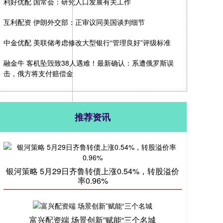
利好优配 国常会：研究人口发展有关工作
互利配资 伊朗外交部：正审议同美国谈判细节
中金优配 美联储考虑修改大型银行“管理良好”评级标准
融金牛 客机坠毁致38人遇难！最新确认：系遭俄罗斯误
击，俄方将支付赔偿金
推荐资讯
银河策略 5月29日齐鲁转债上涨0.54%，转股溢价
率0.96%
富兴配资端 场景创新”赋能“三个名城