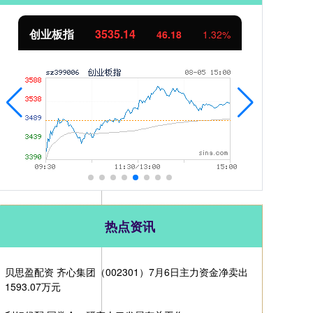
基金指数
7231.43
国
17.87
0.25%
热点资讯
贝思盈配资 齐心集团（002301）7月6日主力资金净卖出
1593.07万元