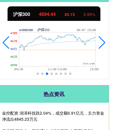
北证50
1134.24
创
11.37
1.01%
热点资讯
金控配资 润泽科技跌2.04%，成交额6.91亿元，主力资金
净流出4845.23万元