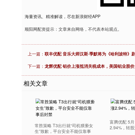
深证成指
14311.01
9.68
1.02%
200.89
1
海量资讯、精准解读，尽在新浪财经APP
顺阳网配资提示：文章来自网络，不代表本站观点。
上一篇：
联丰优配 音乐大师汉斯·季默将为《哈利波特》
下一篇：
龙辉优配 铝价上涨抵消关税成本，美国铝业股价
相关文章
富腾优配 5
常胜策略 T3出行就“司机猥亵女
2.94%，转股
生”致歉，平台安全不能仅靠事