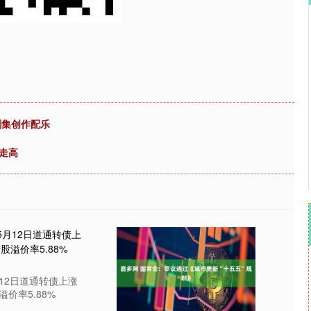
沪深300
4694.44
.42%
43.13
0.93%
剧集创作配乐
走高
月12日道通转债上涨
溢价率5.88%