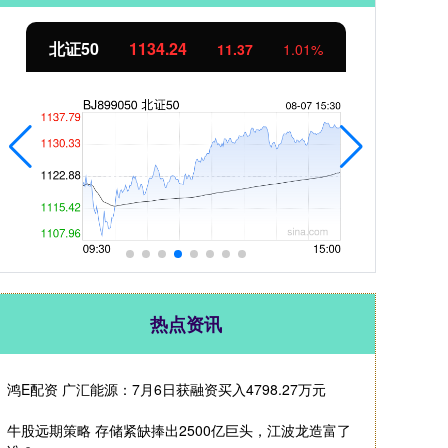
北证50
1134.24
创
11.37
1.01%
热点资讯
鸿E配资 广汇能源：7月6日获融资买入4798.27万元
牛股远期策略 存储紧缺捧出2500亿巨头，江波龙造富了