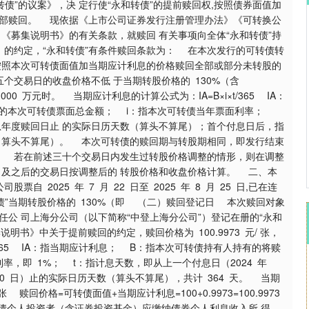
债”的议案》，决 定行使“永和转债”的提前赎回权,按照债券面值加
”全部赎回。 现依据《上市公司证券发行注册管理办法》《可转换公
沪深300
4694.44
.42%
43.13
0.93%
《募集说明书》的有关条款，就赎回 有关事项向全体“永和转债”持
的约定，“永和转债”有条件赎回条款为： 在本次发行的可转债转
按照本次可转债面值加当期应计利息的价格赎回全部或部分未转股的
个交易日的收盘价格不低 于当期转股价格的 130%（含
0 万元时。 当期应计利息的计算公式为：IA=B×i×t/365 IA：
回的本次可转债票面总金额； i：指本次可转债当年票面利率；
息年度赎回日止 的实际日历天数（算头不算尾）；首个付息日后，指
（算头不算尾）。 本次可转债的赎回期与转股期相同，即发行结束
。 若在前述三十个交易日内发生过转股价格调整的情形，则在调整
日及之后的交易日按调整后的 转股价格和收盘价格计算。 二、本
2025 年 7 月 22 日至 2025 年 8 月 25 日,已在连
债”当期转股价格的 130%（即 （二）赎回登记日 本次赎回对象
限责任公 司上海分公司（以下简称“中登上海分公司”）登记在册的“永和
书》中关于提前赎回的约定，赎回价格为 100.9973 元/ 张，
/365 IA：指当期应计利息； B：指本次可转债持有人持有的将赎
率，即 1%； t：指计息天数，即从上一个付息日（2024 年
 月 10 日）止的实际日历天数（算头不算尾），共计 364 天。 当期
73 元/张 赎回价格=可转债面值+当期应计利息=100+0.9973=100.9973
债个人投资者（含证券投资基金）应缴纳债券个人利息收入所 得