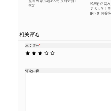
益通网 豪掷超4亿元 皮阿诺新主
鸿E配资 网
落定
更名大学！事
的？如何看待
相关评论
本文评分
*
评论内容
*