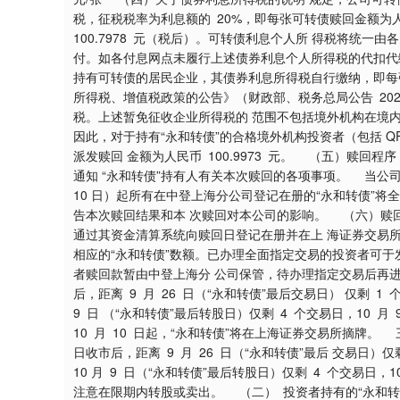
税，征税税率为利息额的 20%，即每张可转债赎回金额为人民
100.7978 元（税后）。可转债利息个人所 得税将统
付。如各付息网点未履行上述债券利息个人所得税的代扣代
持有可转债的居民企业，其债券利息所得税自行缴纳，即每张可转
所得税、增值税政策的公告》（财政部、税务总局公告 202
税。上述暂免征收企业所得税的 范围不包括境外机构在境
因此，对于持有“永和转债”的合格境外机构投资者（包括 QF
派发赎回 金额为人民币 100.9973 元。 （五）赎回
通知 “永和转债”持有人有关本次赎回的各项事项。 当公司
10 日）起所有在中登上海分公司登记在册的“永和转债”
告本次赎回结果和本 次赎回对本公司的影响。 （六）赎回款发
通过其资金清算系统向赎回日登记在册并在上 海证券交易
相应的“永和转债”数额。已办理全面指定交易的投资者可于
者赎回款暂由中登上海分 公司保管，待办理指定交易后再进行派
后，距离 9 月 26 日（“永和转债”最后交易日） 仅剩 1
9 日 （“永和转债”最后转股日）仅剩 4 个交易日，10 月
10 月 10 日起，“永和转债”将在上海证券交易所摘牌。 
日收市后，距离 9 月 26 日（“永和转债”最后 交易日）仅
10 月 9 日（“永和转债”最后转股日）仅剩 4 个交易日，
注意在限期内转股或卖出。 （二） 投资者持有的“永和转