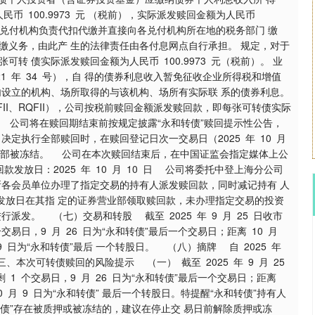
币 100.9973 元 （税前），实际派发赎回金额为人民币
一由各兑付机构负责代扣代缴并直接向各兑付机构所在地的税务部门 缴
缴义务，由此产 生的法律责任由各付息网点自行承担。 规定，对于
 债实际派发赎回金额为人民币 100.9973 元（税前）。 业
1 年 34 号），自 得的债券利息收入暂免征收企业所得税和增值
内设立的机构、场所取得的与该机构、场所有实际联 系的债券利息。
II、RQFII），公司按税前赎回金额派发赎回款，即每张可转债实际
程序 公司将在赎回期结束前按规定披露“永和转债”赎回提示性公告，
决定执行全部赎回时，在赎回登记日次一交易日（2025 年 10 月
将全部被冻结。 公司在本次赎回结束后，在中国证监会指定媒体上公
放日：2025 年 10 月 10 日 公司将委托中登上海分公司
所各会员单位办理了指定交易的持有人派发赎回款，同时减记持有 人
发放日在其指 定的证券营业部领取赎回款，未办理指定交易的投资
发。 （七）交易和转股 截至 2025 年 9 月 25 日收市
 个交易日，9 月 26 日为“永和转债”最后一个交易日；距离 10 月
 9 日为“永和转债”最后 一个转股日。 （八）摘牌 自 2025 年
三、本次可转债赎回的风险提示 （一） 截至 2025 年 9 月 25
剩 1 个交易日，9 月 26 日为“永和转债”最后一个交易日；距离
10 月 9 日为“永和转债” 最后一个转股日。特提醒“永和转债”持有人
债”存在被质押或被冻结的，建议在停止交 易日前解除质押或冻