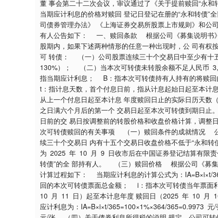
董 事会第二十二次会议，审议通过了《关于提前赎回“永和转
当期应计利息的价格对赎回 登记日登记在册的“永和转债
深证成指
14311.01
9.68
1.02%
200.89
1
司债券管理办法》 《上海证券交易所股票上市规则》和公司
有人公告如下： 一、赎回条款 根据公司《募集说明书》
股期内，如果下述两种情形的任意一种出现时，公 司有权
可 转债： （一）公司股票连续三十个交易日中至少有十五
130%）； （二）当本次可转债未转股余额不足人民币 3,00
指当期应计利息； B：指本次可转债持有人持有的将赎
t：指计息天数，首个付息日前，指从计息起始日起至本计
从上一个付息日起至本计息 年度赎回日止的实际日历天数
之日满六个月后的第一个 交易日起至本次可转债到期日止
日前的交 易日按调整前的转股价格和收盘价格计算，调整
次可转债赎回的有关事项 （一）赎回条件的成就情况 公司股票自 
续三十个交易日 内有十五个交易日收盘价格不低于“永和转
为 2025 年 10 月 9 日收市后在中国证券登记结算有
转债”的全 部持有人。 （三）赎回价格 根据公司《募集说明
计算过程如下： 当期应计利息的计算公式为：IA=B×i×t
回的本次可转债票面总金额； i：指本次可转债当年票面利
10 月 11 日）起至本计息年度 赎回日（2025 年 10
应计利息为：IA=B×i×t/365=100×1%×364/365=0.99
元/张 （四）关于债券利息所得税的说明 规定，公司可转