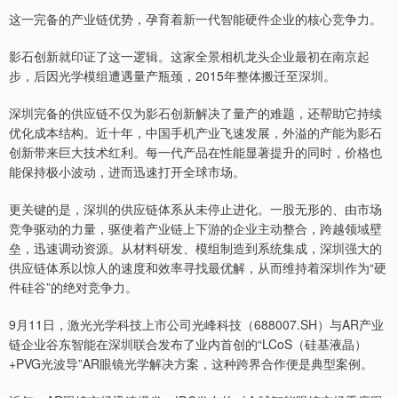
这一完备的产业链优势，孕育着新一代智能硬件企业的核心竞争力。
影石创新就印证了这一逻辑。这家全景相机龙头企业最初在南京起
步，后因光学模组遭遇量产瓶颈，2015年整体搬迁至深圳。
深圳完备的供应链不仅为影石创新解决了量产的难题，还帮助它持续
优化成本结构。近十年，中国手机产业飞速发展，外溢的产能为影石
创新带来巨大技术红利。每一代产品在性能显著提升的同时，价格也
能保持极小波动，进而迅速打开全球市场。
更关键的是，深圳的供应链体系从未停止进化。一股无形的、由市场
竞争驱动的力量，驱使着产业链上下游的企业主动整合，跨越领域壁
垒，迅速调动资源。从材料研发、模组制造到系统集成，深圳强大的
供应链体系以惊人的速度和效率寻找最优解，从而维持着深圳作为“硬
件硅谷”的绝对竞争力。
9月11日，激光光学科技上市公司光峰科技（688007.SH）与AR产业
链企业谷东智能在深圳联合发布了业内首创的“LCoS（硅基液晶）
+PVG光波导”AR眼镜光学解决方案，这种跨界合作便是典型案例。