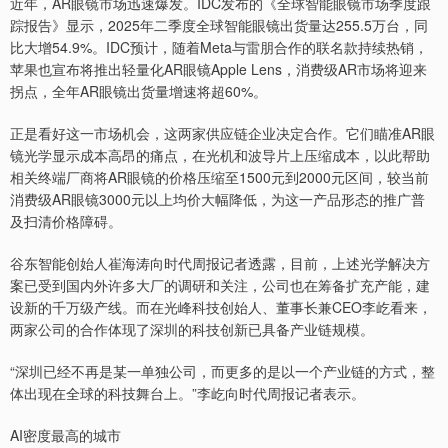
近年，AR眼镜市场迅速爆发。IDC发布的《全球智能眼镜市场季度跟
踪报告》显示，2025年二季度全球智能眼镜出货量达255.5万台，同
比大增54.9%。IDC预计，随着Meta与雷朋合作的联名款持续热销，
苹果也宣布将推出轻量化AR眼镜Apple Lens，消费级AR市场将迎来
拐点，全年AR眼镜出货量增速将超60%。
正是看好这一市场机会，这两家供应链企业决定合作。它们瞄准AR眼
镜光学显示成本高昂的痛点，在光机和波导片上压缩成本，以此帮助
相关终端厂商将AR眼镜的价格压缩至1500元到2000元区间，较当前
消费级AR眼镜3000元以上均价大幅降低，为这一产品形态的推广普
及扫清价格障碍。
谷东智能创始人崔海涛向时代周报记者透露，目前，上述光学解决方
案已受到国内外许多大厂的调研和关注，公司也在筹备扩充产能，建
设新的千万级产线。而在光峰科技创始人、董事长兼CEO李屹看来，
两家公司的合作体现了深圳的科技创新已具备产业链规模。
“深圳已经不再是某一单独公司，而更多的是以一个产业链的方式，整
体出现在全球的科技舞台上。”李屹向时代周报记者表示。
AI密度最高的城市