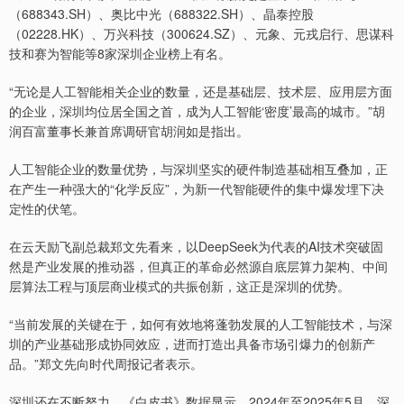
（688343.SH）、奥比中光（688322.SH）、晶泰控股
（02228.HK）、万兴科技（300624.SZ）、元象、元戎启行、思谋科
技和赛为智能等8家深圳企业榜上有名。
“无论是人工智能相关企业的数量，还是基础层、技术层、应用层方面
的企业，深圳均位居全国之首，成为人工智能‘密度’最高的城市。”胡
润百富董事长兼首席调研官胡润如是指出。
人工智能企业的数量优势，与深圳坚实的硬件制造基础相互叠加，正
在产生一种强大的“化学反应”，为新一代智能硬件的集中爆发埋下决
定性的伏笔。
在云天励飞副总裁郑文先看来，以DeepSeek为代表的AI技术突破固
然是产业发展的推动器，但真正的革命必然源自底层算力架构、中间
层算法工程与顶层商业模式的共振创新，这正是深圳的优势。
“当前发展的关键在于，如何有效地将蓬勃发展的人工智能技术，与深
圳的产业基础形成协同效应，进而打造出具备市场引爆力的创新产
品。”郑文先向时代周报记者表示。
深圳还在不断努力。《白皮书》数据显示，2024年至2025年5月，深