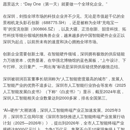
愿景远大：“Day One（第一天）就要做一个全球化企业。”
在深圳，剑指全球市场的科技企业并不少见。无论是市值超千亿的全
景相机龙头影石创新（688775.SH），还是被称为全球“充电宝一
哥”的安克创新（300866.SZ），以及大疆、正浩创新、韶音科技、拓
竹科技等细分领域的独角兽企业，越来越多的中国智能硬件企业正以
深圳为起点，以前所未有的速度和决心拥抱全球市场。
创新企业需要创新土壤。在智能硬件领域，深圳拥有极致的供应链能
力万德资本，优势显著。在华强北博物馆的蓝色展板，“上午设计、下
午打样、次日量产、一周出海”标语是深圳供应链优势的极致总结。
深圳被胡润百富董事长胡润称为“人工智能密度最高的城市”，发展人
工智能产业的优势不遑多让。深圳市人工智能行业协会等发布《2025
人工智能发展白皮书》（下称“《白皮书》”）显示，截至2024年底，
深圳人工智能相关企业数量达到2000多家，排名全国第三。
“AI+硬件”大潮汹涌，深圳人工智能终端产业正加速发展。2025年3
月，深圳市工信局印发《深圳市加快推进人工智能终端产业发展行动
计划（2025—2026年）》，提出到2026年，全市人工智能终端产业
规模达8000亿元以上、力争1万亿元，集聚不少于10家现象级人工智