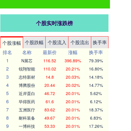
个股实时涨跌榜
个股跌幅
个股流入
个股流出
换手率
个股涨幅
排名
名称
最新价
涨幅
换手率
1
N展芯
116.52
396.89%
79.39%
2
锐翔智能
110.02
20.21%
16.80%
3
志特新材
14.8
20.03%
14.18%
4
博腾股份
20.44
20.02%
14.77%
5
近岸蛋白
46.72
20.01%
5.62%
6
毕得医药
61.6
20.01%
6.12%
7
五洲医疗
83.62
20.01%
18.37%
8
耐科装备
49.67
20.01%
6.83%
9
一博科技
53.33
20.01%
17.26%