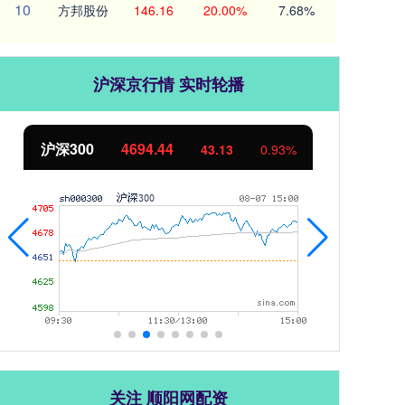
10
方邦股份
146.16
20.00%
7.68%
沪深京行情 实时轮播
沪深300
4694.44
北
43.13
0.93%
关注 顺阳网配资