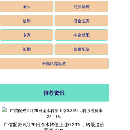
国际
河源华锋
使用
盛金证券
专家
中金优配
长期
荣耀配资
全部话题标签
推荐资讯
广信配资 5月29日渝水转债上涨0.33%，转股溢价
率25.11%