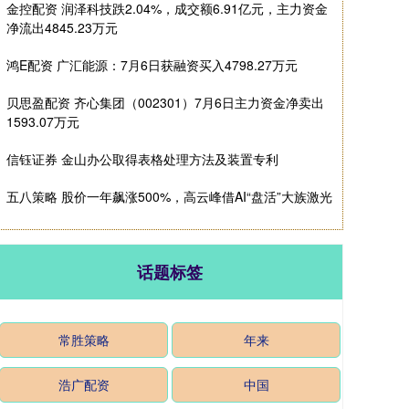
金控配资 润泽科技跌2.04%，成交额6.91亿元，主力资金
净流出4845.23万元
鸿E配资 广汇能源：7月6日获融资买入4798.27万元
贝思盈配资 齐心集团（002301）7月6日主力资金净卖出
1593.07万元
信钰证券 金山办公取得表格处理方法及装置专利
五八策略 股价一年飙涨500%，高云峰借AI“盘活”大族激光
话题标签
常胜策略
年来
浩广配资
中国