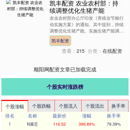
凯丰配资 农业农村部：持
续调整优化生猪产能
农业农村部办公厅印发《养殖业节粮行
动实施方案》的通知。其中提到，持续
调整优化生猪产能。实施生猪产能调控
实施方案，把住能繁母猪存栏量“总开
凯丰配资
关”凯丰配资，引导养殖场....
查看：
215
分类：
在线配资
顺阳网配资文章已加载完成
个股实时涨跌榜
个股跌幅
个股流入
个股流出
换手率
个股涨幅
排名
名称
最新价
涨幅
换手率
1
N展芯
116.52
396.89%
79.39%