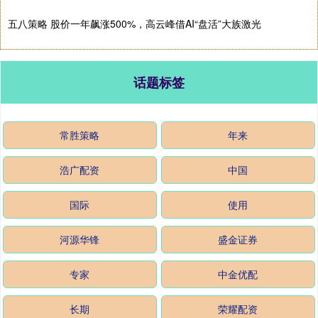
五八策略 股价一年飙涨500%，高云峰借AI“盘活”大族激光
话题标签
常胜策略
年来
浩广配资
中国
国际
使用
河源华锋
盛金证券
专家
中金优配
长期
荣耀配资