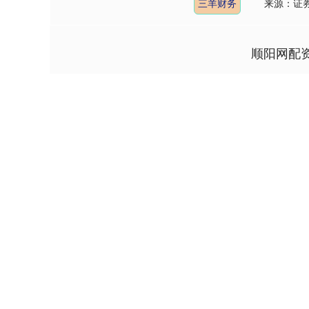
三羊财务
来源：证
顺阳网配
上证指数
3940.04
4.40
2.13%
39.68
1.