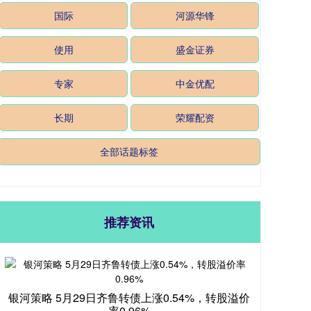
国际
河源华锋
使用
盛金证券
专家
中金优配
长期
荣耀配资
全部话题标签
推荐资讯
银河策略 5月29日齐鲁转债上涨0.54%，转股溢价
率0.96%