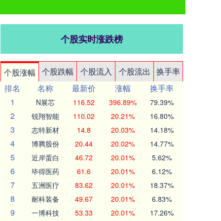
个股实时涨跌榜
个股跌幅
个股流入
个股流出
换手率
个股涨幅
排名
名称
最新价
涨幅
换手率
1
N展芯
116.52
396.89%
79.39%
2
锐翔智能
110.02
20.21%
16.80%
3
志特新材
14.8
20.03%
14.18%
4
博腾股份
20.44
20.02%
14.77%
5
近岸蛋白
46.72
20.01%
5.62%
6
毕得医药
61.6
20.01%
6.12%
7
五洲医疗
83.62
20.01%
18.37%
8
耐科装备
49.67
20.01%
6.83%
9
一博科技
53.33
20.01%
17.26%