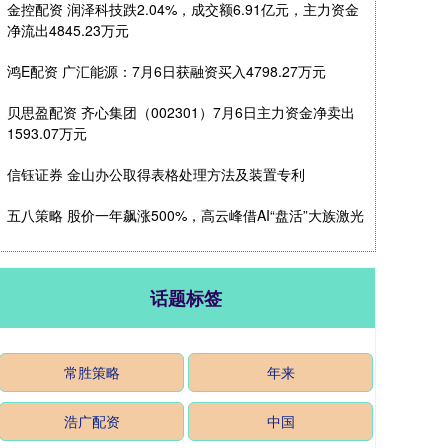
金控配资 润泽科技跌2.04%，成交额6.91亿元，主力资金
净流出4845.23万元
鸿E配资 广汇能源：7月6日获融资买入4798.27万元
贝思盈配资 齐心集团（002301）7月6日主力资金净卖出
1593.07万元
信钰证券 金山办公取得表格处理方法及装置专利
五八策略 股价一年飙涨500%，高云峰借AI“盘活”大族激光
话题标签
常胜策略
年来
浩广配资
中国