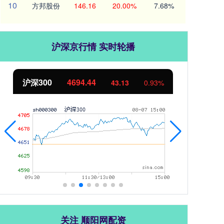
10
方邦股份
146.16
20.00%
7.68%
沪深京行情 实时轮播
沪深300
4694.44
北
43.13
0.93%
关注 顺阳网配资