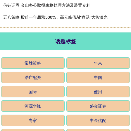
信钰证券 金山办公取得表格处理方法及装置专利
五八策略 股价一年飙涨500%，高云峰借AI“盘活”大族激光
话题标签
常胜策略
年来
浩广配资
中国
国际
使用
河源华锋
盛金证券
专家
中金优配