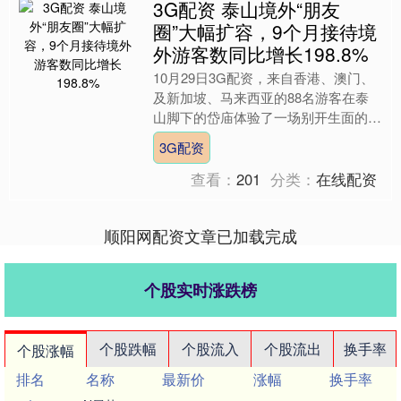
3G配资 泰山境外“朋友
圈”大幅扩容，9个月接待境
外游客数同比增长198.8%
10月29日3G配资，来自香港、澳门、
及新加坡、马来西亚的88名游客在泰
山脚下的岱庙体验了一场别开生面的千
人祭孔封禅仪式。游客在沉浸式体验历
3G配资
史时空的同时，亲身感....
查看：
201
分类：
在线配资
顺阳网配资文章已加载完成
个股实时涨跌榜
个股跌幅
个股流入
个股流出
换手率
个股涨幅
排名
名称
最新价
涨幅
换手率